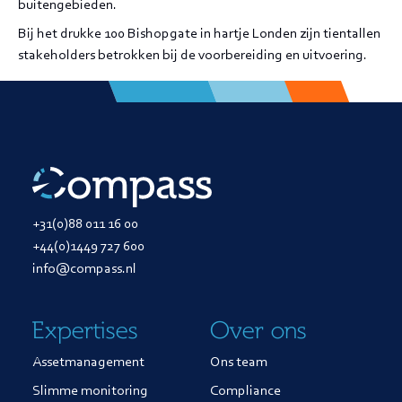
buitengebieden.
Bij het drukke 100 Bishopgate in hartje Londen zijn tientallen
stakeholders betrokken bij de voorbereiding en uitvoering.
+31(0)88 011 16 00
+44(0)1449 727 600
info@compass.nl
Expertises
Over ons
Assetmanagement
Ons team
Slimme monitoring
Compliance