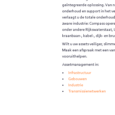
geïntegreerde oplossing. Van n
onderhoud en support in het ve
verlaagt u de totale onderhoudsk
zware industrie: Compass operee
onder andere Rijkswaterstaat,
kraanbaan-, kabel-, dijk- en br
Wilt u uw assets veiliger, sli
Maak een afspraak met een van o
vooruithelpen.
Assetmanagement in:
Infrastructuur
Gebouwen
Industrie
Transmissienetwerken