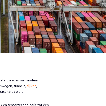
nuïteit vragen om modern
r)wegen, tunnels,
dijken
,
pass helpt u die
ek en sensortechnologie tot één