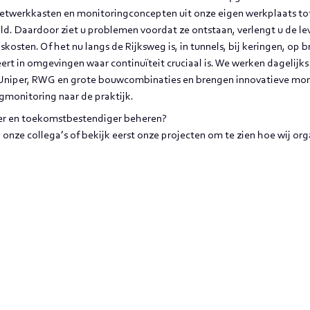
etwerkkasten en monitoringconcepten uit onze eigen werkplaats tot
ld. Daardoor ziet u problemen voordat ze ontstaan, verlengt u de l
osten. Of het nu langs de Rijksweg is, in tunnels, bij keringen, op bru
rt in omgevingen waar continuïteit cruciaal is. We werken dagelijks 
 Uniper, RWG en grote bouwcombinaties en brengen innovatieve mon
ugmonitoring naar de praktijk.
mmer en toekomstbestendiger beheren?
nze collega’s of bekijk eerst onze projecten om te zien hoe wij org