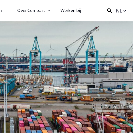
n
Over Compass
Werken bij
NL
Zoek