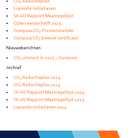
CO
₂
Reductieplan
Lopende initiatieven
SKAO Rapport Maatregellijst
Cijfers eerste helft 2025
Compass CO
₂
-Prestatieladder
Compass CO
₂
bewust certificaat
Nieuwsberichten
CO
₂
uitstoot in 2025 – Compass
Archief
CO
₂
Reductieplan 2024
CO
₂
Reductieplan 2023
SKAO Rapport Maatregellijst 2024
SKAO Rapport Maatregellijst 2023
Lopende initiatieven 2024