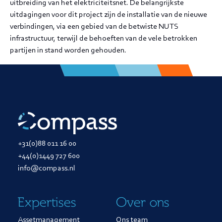
uitbreiding van het elektriciteitsnet. De belangrijkste
uitdagingen voor dit project zijn de installatie van de nieuwe
verbindingen, via een gebied van de betwiste NUTS
infrastructuur, terwijl de behoeften van de vele betrokken
partijen in stand worden gehouden.
+31(0)88 011 16 00
+44(0)1449 727 600
info@compass.nl
Expertises
Over ons
Assetmanagement
Ons team