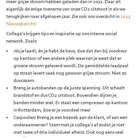
meer grijze stroom hebben geladen dan in 2022. Daar zit
eigenlijk de enige toename van onze CO2 uitstoot in als we
terugkijken naar afgelopen jaar. Zie ook ons overzicht in
2023
Nieuwsbericht:
Collega’s krijgen tips en inspiratie op ons interne social
network. Zoals:
Als je laadt, én je hebt de keus, doe dat dan bij voorkeur
op kantoor of een andere plek waarvan je weet dat er
groene stroom geleverd wordt. De gemiddelde laadpaal
op straat levert vaak nog gewoon grijze stroom. Niet zo
duurzaam.
Breng je autobanden op de juiste spanning. Dit scheelt
brandstof en dus CO2 uitstoot. Bovendien slijten je
banden minder snel. Er staat een compressor op kantoor
in Rotterdam, doe er je voordeel mee!
Carpoolen! Breng je een bezoek aan de klant, of aan een
onderaannemer? Stem met je collega’s af zodat je niet
met twee of drie individueel afreist. Ook nog eens veel