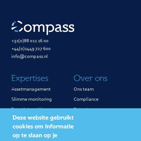
+31(0)88 011 16 00
+44(0)1449 727 600
info@compass.nl
Expertises
Over ons
Assetmanagement
Ons team
Slimme monitoring
Compliance
Energietransitie
Patenten
Deze website gebruikt
Smart Mobility
cookies om informatie
op te slaan op je