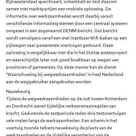
Rijkswaterstaat specificeert, ontwikkelt en test daarom
samen met marktpartijen een mobiele oplossing. De
informatie over werkzaamheden wordt daarbij vanuit
verschillende informatiesystemen door een centraal systeem
omgezet in een zogenaamd DENM-bericht. Dat bericht
wordt vervolgens vanaf een snel inzetbaar Wifi-baken op een
pijlwagen naar passerende voertuigen gestuurd. Deze
oplossing is vergelijkbaar met die in het Duitse zusterproject
en waarschijnlijk later ook goed bruikbaar op wegen van
provincies of gemeentes. Op deze manier kan de dienst
‘Waarschuwing bij wegwerkzaamheden’ in heel Nederland
aan de weggebruiker aangeboden worden.
Nauwkeurig
Tijdens de wegwerkzaamheden op de A16 tussen Rotterdam
en Dordrecht waren tijdelijke verkeersmaatregelen van
kracht. Gedurende de testperiode reden drie testvoertuigen
vele malen langs de werkzaamheden. Een scherm in het
voertuig toonde telkens nauwkeurig de plaats van de
werkzaamheden en de tijdelijke verandering van de