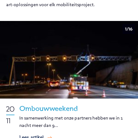
art-oplossingen voor elk mobiliteitsproject.
1/16
Ombouwweekend
20
In samenwerking met onze partners hebben we in 1
11
nacht meer dan 9...
Lees artikel