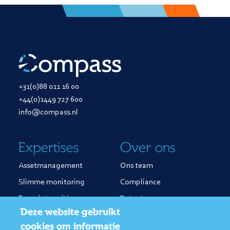
+31(0)88 011 16 00
+44(0)1449 727 600
info@compass.nl
Expertises
Over ons
Assetmanagement
Ons team
Slimme monitoring
Compliance
Energietransitie
Patenten
Deze website gebruikt
Smart Mobility
cookies om informatie